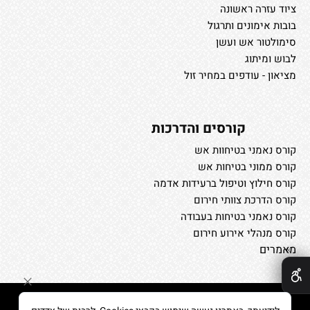
ציוד עזרה ראשונה
בובות אימונים ותרגול
סימולטור אש ועשן
לבוש ומיתוג
מציאון - עודפים במחיר זול
קורסים והדרכות
קורס נאמני בטיחוות אש
קורס ממוני בטיחות אש
קורס חילוץ וטיפול ברעידות אדמה
קורס הדרכת צוותי חירום
קורס נאמני בטיחות בעבודה
קורס מנהלי אירוע חירום
מאמרים
✕
דף הבית
/
אודות
/
צור קשר
/
אתרי יצרנים
/
לקוחות החברה